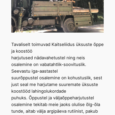
Tavaliselt toimuvad Kaitseliidus üksuste õppe
ja koostöö
harjutused nädavahetustel ning neis
osalemine on vabatahtlik-soovituslik.
Seevastu iga-aastastel
suurõppustel osalemine on kohustuslik, sest
just seal me harjutame suuremate üksuste
koostööd lahingolukordade
puhuks. Õppustel ja väljaõppeharjutustel
osalemine tekitab meie jaoks olulise õlg-õla
tunde, aitab välja argipäeva rutiinist, pakub