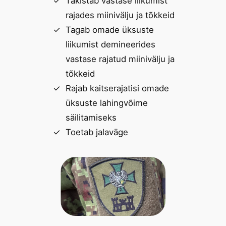
Takistab vastase liikumist
rajades miinivälju ja tõkkeid
Tagab omade üksuste
liikumist demineerides
vastase rajatud miinivälju ja
tõkkeid
Rajab kaitserajatisi omade
üksuste lahingvõime
säilitamiseks
Toetab jalaväge