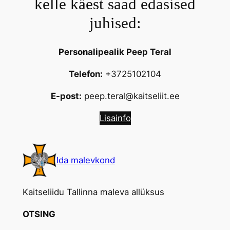
kelle käest saad edasised
juhised:
Personalipealik Peep Teral
Telefon:
+3725102104
E-post:
peep.teral@kaitseliit.ee
Lisainfo
Ida malevkond
Kaitseliidu Tallinna maleva allüksus
OTSING