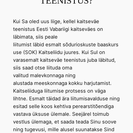
TEENISTUS?
Kui Sa oled uus liige, kellel kaitseväe
teenistus Eesti Vabariigi kaitseväes on
läbimata, siis peale
liitumist läbid esmalt sõdurioskuste baaskurs
use (SOK) Kaitseliidu juures. Kui Sul on
varasemalt kaitseväe teenistus juba läbitud,
siis saad otse liituda oma
valitud malevkonnaga ning
alustada meeskonnaga kokku harjutamist.
Kaitseliiduga liitumise protsess on väga
lihtne. Esmalt täidad ära liitumisavalduse ning
esitad selle koos kehtiva perearstitõendiga
vastava üksuse ülemale. Seejärel toimub
vestlus ülemaga, et saada teada Sinu soove
ning tugevusi, mille alusel suunatakse Sind