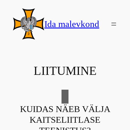
Skip
to
content
Ida malevkond
LIITUMINE
KUIDAS NÄEB VÄLJA
KAITSELIITLASE